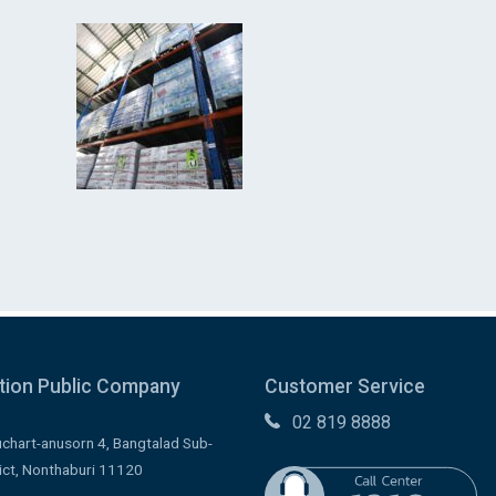
ution Public Company
Customer Service
02 819 8888
uchart-anusorn 4, Bangtalad Sub-
rict, Nonthaburi 11120