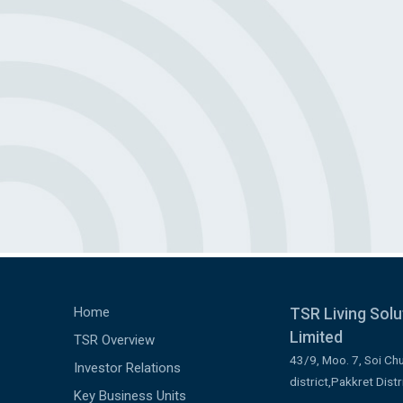
Home
TSR Living Sol
Limited
TSR Overview
43/9, Moo. 7, Soi Ch
Investor Relations
district,Pakkret Dist
Key Business Units