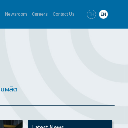
Newsroom
Careers
Contact Us
TH
EN
านผลิต
Latest News